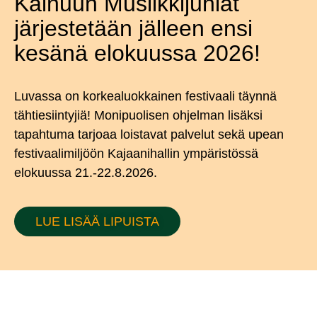
Kainuun Musiikkijuhlat
järjestetään jälleen ensi
kesänä elokuussa 2026!
Luvassa on korkealuokkainen festivaali täynnä
tähtiesiintyjiä! Monipuolisen ohjelman lisäksi
tapahtuma tarjoaa loistavat palvelut sekä upean
festivaalimiljöön Kajaanihallin ympäristössä
elokuussa 21.-22.8.2026.
LUE LISÄÄ LIPUISTA