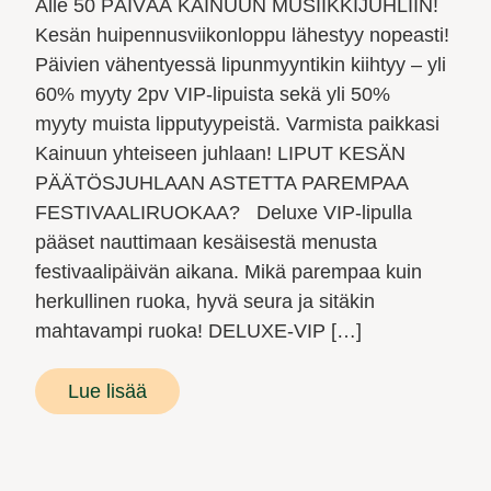
Alle 50 PÄIVÄÄ KAINUUN MUSIIKKIJUHLIIN!
Kesän huipennusviikonloppu lähestyy nopeasti!
Päivien vähentyessä lipunmyyntikin kiihtyy – yli
60% myyty 2pv VIP-lipuista sekä yli 50%
myyty muista lipputyypeistä. Varmista paikkasi
Kainuun yhteiseen juhlaan! LIPUT KESÄN
PÄÄTÖSJUHLAAN ASTETTA PAREMPAA
FESTIVAALIRUOKAA? Deluxe VIP-lipulla
pääset nauttimaan kesäisestä menusta
festivaalipäivän aikana. Mikä parempaa kuin
herkullinen ruoka, hyvä seura ja sitäkin
mahtavampi ruoka! DELUXE-VIP […]
Lue lisää