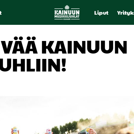
t
Liput
Yrityk
ÄIVÄÄ KAINUUN
UHLIIN!