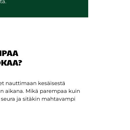
tä.
MPAA
OKAA?
set nauttimaan kesäisestä
än aikana. Mikä parempaa kuin
 seura ja sitäkin mahtavampi