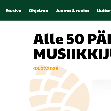
Etusivu
Ohjelma
Juoma & ruoka
Uutise
Alle 50 P
MUSIIKKIJ
08.07.2026