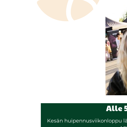
Alle
Kesän huipennusviikonloppu läh