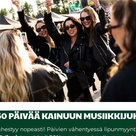
 50 PÄIVÄÄ KAINUUN MUSIIKKIJUH
estyy nopeasti! Päivien vähentyessä lipunmyyntik