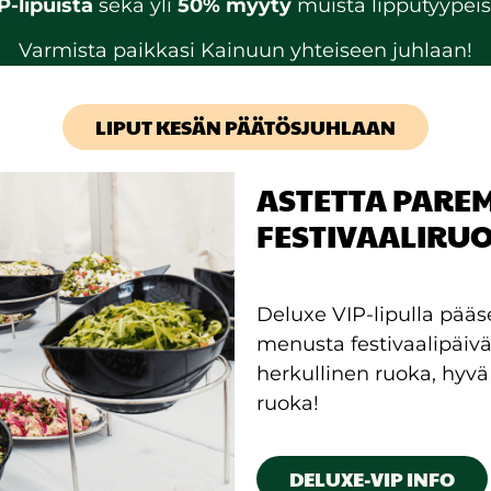
P-lipuista
sekä yli
50% myyty
muista lipputyypeis
Varmista paikkasi Kainuun yhteiseen juhlaan!
LIPUT KESÄN PÄÄTÖSJUHLAAN
ASTETTA PARE
FESTIVAALIRU
Deluxe VIP-lipulla pää
menusta festivaalipäiv
herkullinen ruoka, hyvä
ruoka!
DELUXE-VIP INFO