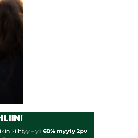
LIIN!
in kiihtyy – yli
60% myyty 2pv