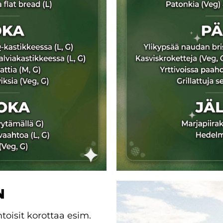
N
htoisit korottaa esim.