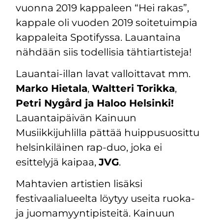
vuonna 2019 kappaleen “Hei rakas”,
kappale oli vuoden 2019 soitetuimpia
kappaleita Spotifyssa. Lauantaina
nähdään siis todellisia tähtiartisteja!
Lauantai-illan lavat valloittavat mm.
Marko Hietala
,
Waltteri Torikka
,
Petri Nygård ja Haloo Helsinki!
Lauantaipäivän Kainuun
Musiikkijuhlilla pättää huippusuosittu
helsinkiläinen rap-duo, joka ei
esittelyjä kaipaa,
JVG
.
Mahtavien artistien lisäksi
festivaalialueelta löytyy useita ruoka-
ja juomamyyntipisteitä. Kainuun