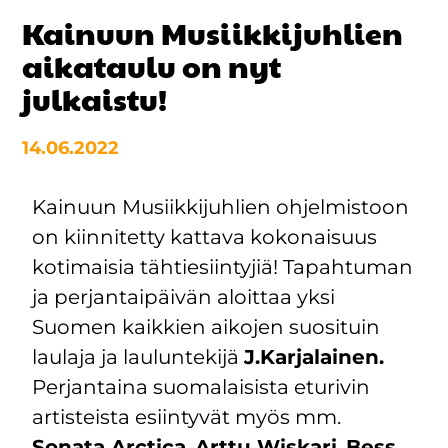
Kainuun Musiikkijuhlien
aikataulu on nyt
julkaistu!
14.06.2022
Kainuun Musiikkijuhlien ohjelmistoon
on kiinnitetty kattava kokonaisuus
kotimaisia tähtiesiintyjiä! Tapahtuman
ja perjantaipäivän aloittaa yksi
Suomen kaikkien aikojen suosituin
laulaja ja lauluntekijä
J.Karjalainen.
Perjantaina suomalaisista eturivin
artisteista esiintyvät myös mm.
Sonata Arctica
,
Arttu Wiskari
,
Bess
,