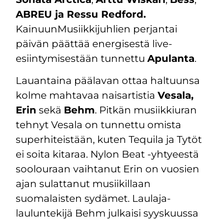
ABREU ja Ressu Redford.
KainuunMusiikkijuhlien perjantai
päivän päättää energisestä live-
esiintymisestään tunnettu
Apulanta
.
Lauantaina päälavan ottaa haltuunsa
kolme mahtavaa naisartistia
Vesala,
Erin
sekä
Behm
. Pitkän musiikkiuran
tehnyt Vesala on tunnettu omista
superhiteistään, kuten Tequila ja Tytöt
ei soita kitaraa. Nylon Beat -yhtyeestä
soolouraan vaihtanut Erin on vuosien
ajan sulattanut musiikillaan
suomalaisten sydämet. Laulaja-
lauluntekijä Behm julkaisi syyskuussa