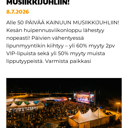
MUSIIKKIJUHLIIN!
8.7.2026
Alle 50 PÄIVÄÄ KAINUUN MUSIIKKIJUHLIIN!
Kesän huipennusviikonloppu lähestyy
nopeasti! Päivien vähentyessä
lipunmyyntikin kiihtyy – yli 60% myyty 2pv
VIP-lipuista sekä yli 50% myyty muista
lipputyypeistä. Varmista paikkasi