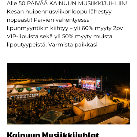
Alle 50 PÄIVÄÄ KAINUUN MUSIIKKIJUHLIIN!
Kesän huipennusviikonloppu lähestyy
nopeasti! Päivien vähentyessä
lipunmyyntikin kiihtyy – yli 60% myyty 2pv
VIP-lipuista sekä yli 50% myyty muista
lipputyypeistä. Varmista paikkasi
Kainuun Musiikkijuhlat