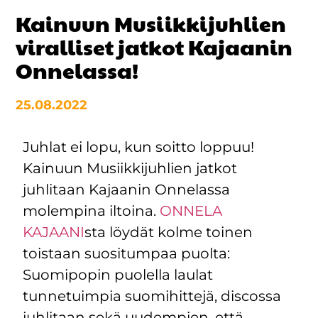
Kainuun Musiikkijuhlien
viralliset jatkot Kajaanin
Onnelassa!
25.08.2022
Juhlat ei lopu, kun soitto loppuu!
Kainuun Musiikkijuhlien jatkot
juhlitaan Kajaanin Onnelassa
molempina iltoina.
ONNELA
KAJAANI
sta löydät kolme toinen
toistaan suositumpaa puolta:
Suomipopin puolella laulat
tunnetuimpia suomihittejä, discossa
juhlitaan sekä uudempien, että